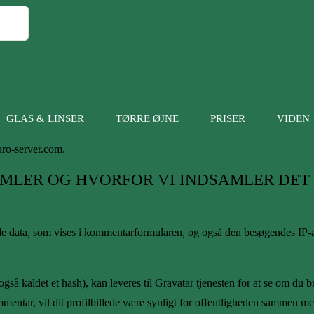
GLAS & LINSER
TØRRE ØJNE
PRISER
VIDEN
uro-server.com.
AMLER OG HVORFOR VI INDSAMLER DET
e data, som vises i kommentarformularen, og også den besøgendes IP-ad
gså kaldet et hash), kan leveres til Gravatar tjenesten for at se om du br
ommentar, vil dit profilbillede være synligt for offentligheden sammen 