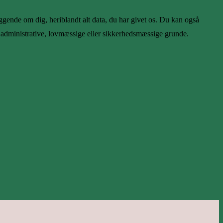
ggende om dig, heriblandt alt data, du har givet os. Du kan også
 af administrative, lovmæssige eller sikkerhedsmæssige grunde.