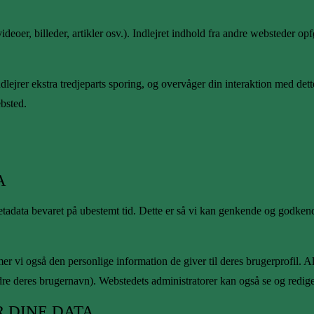
 videoer, billeder, artikler osv.). Indlejret indhold fra andre websteder
ejrer ekstra tredjeparts sporing, og overvåger din interaktion med dette
ebsted.
A
tadata bevaret på ubestemt tid. Dette er så vi kan genkende og godken
vi også den personlige information de giver til deres brugerprofil. Alle
dre deres brugernavn). Webstedets administratorer kan også se og redig
 DINE DATA