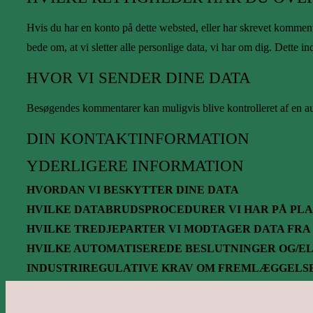
Hvis du har en konto på dette websted, eller har skrevet kommenta
bede om, at vi sletter alle personlige data, vi har om dig. Dette 
HVOR VI SENDER DINE DATA
Besøgendes kommentarer kan muligvis blive kontrolleret af en a
DIN KONTAKTINFORMATION
YDERLIGERE INFORMATION
HVORDAN VI BESKYTTER DINE DATA
HVILKE DATABRUDSPROCEDURER VI HAR PÅ PLA
HVILKE TREDJEPARTER VI MODTAGER DATA FRA
HVILKE AUTOMATISEREDE BESLUTNINGER OG/EL
INDUSTRIREGULATIVE KRAV OM FREMLÆGGELS