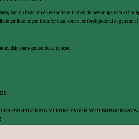
rer, kan du bede om en eksporteret fil med de personlige data vi har li
indbefatter ikke nogen form for data, som vi er forpligtede til at gemme
utomatisk spam-genkendelse tjeneste.
DS.
LER PROFILERING VI FORETAGER MED BRUGERDATA.
E