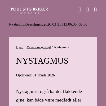
Skip
to
content
Nystagmus
Searchmind
2026-03-31T13:06:35+02:00
Hjem
Viden om synsfejl
Nystagmus
NYSTAGMUS
Opdateret: 31. marts 2026
Nystagmus, også kaldet flakkende
øjne, kan både være medfødt eller