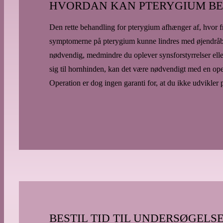
HVORDAN KAN PTERYGIUM B
Den rette behandling for pterygium afhænger af, hvor fr
symptomerne på pterygium kunne lindres med øjendråbe
nødvendig, medmindre du oplever synsforstyrrelser elle
sig til hornhinden, kan det være nødvendigt med en oper
Operation er dog ingen garanti for, at du ikke udvikler 
BESTIL TID TIL UNDERSØGELSE