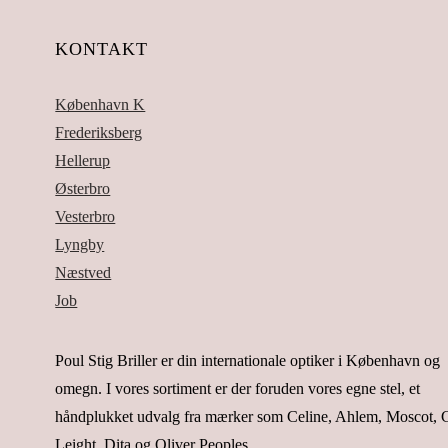
KONTAKT
København K
Frederiksberg
Hellerup
Østerbro
Vesterbro
Lyngby
Næstved
Job
Poul Stig Briller er din internationale optiker i København og
omegn. I vores sortiment er der foruden vores egne stel, et
håndplukket udvalg fra mærker som Celine, Ahlem, Moscot, G
Leight, Dita og Oliver Peoples.