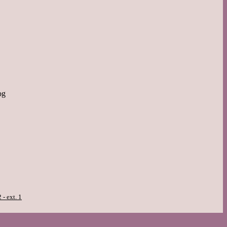
og
- ext. 1