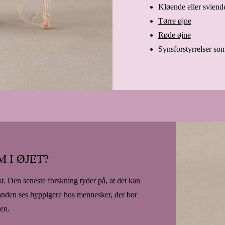
Kløende eller sviend
Tørre øjne
Røde øjne
Synsforstyrrelser som
 I ØJET?
st. Den seneste forskning tyder på, at det kan
standen ses hyppigere hos mennesker, der bor
en.