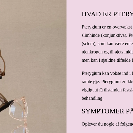
HVAD ER PTER
Pterygium er en overvækst 
slimhinde (konjunktiva). Pt
(sclera), som kan være enten
øjenkrogen og til øjets mid
men kan i sjældne tilfælde 
Pterygium kan vokse ind i h
ramte øje. Pterygium er ikke 
vigtigt at få tilstanden fas
behandling.
SYMPTOMER PÅ
Oplever du nogle af følgen