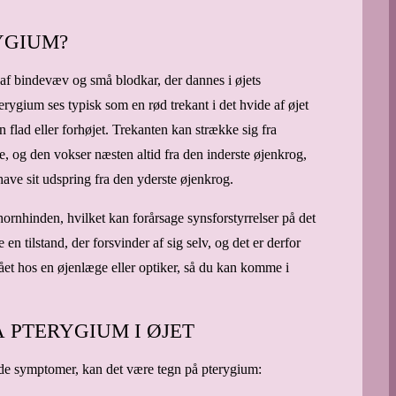
YGIUM?
af bindevæv og små blodkar, der dannes i øjets
erygium ses typisk som en rød trekant i det hvide af øjet
 flad eller forhøjet. Trekanten kan strække sig fra
te, og den vokser næsten altid fra den inderste øjenkrog,
have sit udspring fra den yderste øjenkrog.
ornhinden, hvilket kan forårsage synsforstyrrelser på det
en tilstand, der forsvinder af sig selv, og det er derfor
tslået hos en øjenlæge eller optiker, så du kan komme i
 PTERYGIUM I ØJET
de symptomer, kan det være tegn på pterygium: