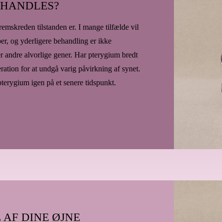
EHANDLES?
emskreden tilstanden er. I mange tilfælde vil
r, og yderligere behandling er ikke
r andre alvorlige gener. Har pterygium bredt
ation for at undgå varig påvirkning af synet.
pterygium igen på et senere tidspunkt.
 AF DINE ØJNE