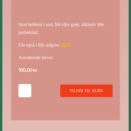
Stort brilletui i sort, blå eller grøn, inklusiv lille
pudseklud.
Fås også i lille udgave
HER.
Assorterede farver.
100,00
kr.
BRILLEETUI
TILFØJ TIL KURV
-
stor
antal