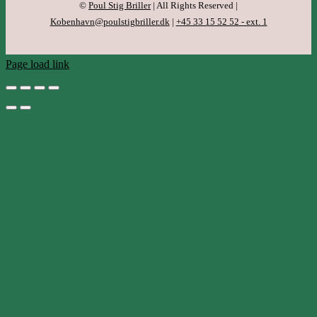
©
Poul Stig Briller
| All Rights Reserved |
Kobenhavn@poulstigbriller.dk
|
+45 33 15 52 52 - ext. 1
Page load link