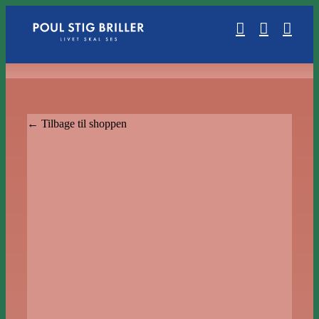
Skip
to
content
← Tilbage til shoppen