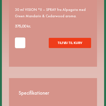
30 ml VISION °II – SPRAY fra Alpagota med
Green Mandarin & Cedarwood aroma.
375,00
kr.
BRILLERENS
TILFØJ TIL KURV
fra
Alpagota
vision
3
antal
Specifikationer