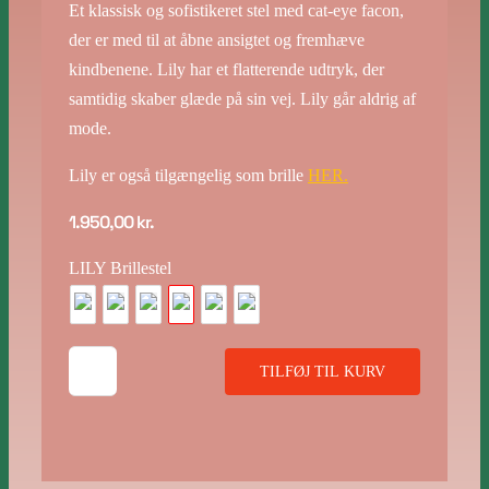
Et klassisk og sofistikeret stel med cat-eye facon,
der er med til at åbne ansigtet og fremhæve
kindbenene. Lily har et flatterende udtryk, der
samtidig skaber glæde på sin vej. Lily går aldrig af
mode.
Lily er også tilgængelig som brille
HER.
1.950,00
kr.
LILY Brillestel
LILY
TILFØJ TIL KURV
NAT
antal