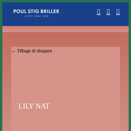
Skip
to
content
← Tilbage til shoppen
LILY NAT