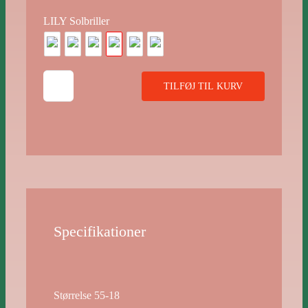
LILY Solbriller
LILY
TILFØJ TIL KURV
NAT
antal
Specifikationer
Størrelse 55-18