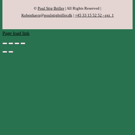
©
Poul Stig Briller
| All Rights Reserved |
Kobenhavn@poulstigbriller.dk
|
+45 33 15 52 52 - ext. 1
Page load link