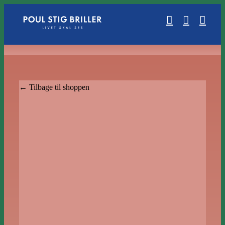
Skip
to
content
← Tilbage til shoppen