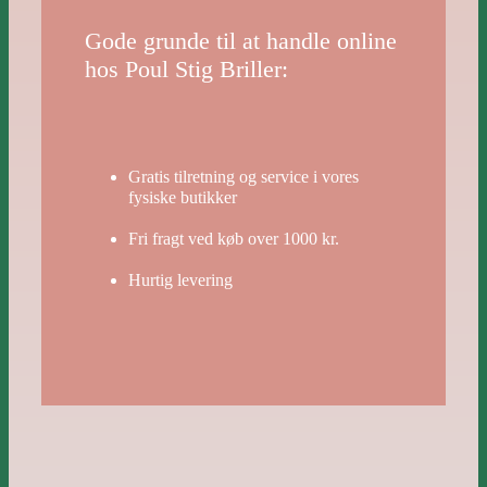
Gode grunde til at handle online
hos Poul Stig Briller:
Gratis tilretning og service i vores
fysiske butikker
Fri fragt ved køb over 1000 kr.
Hurtig levering