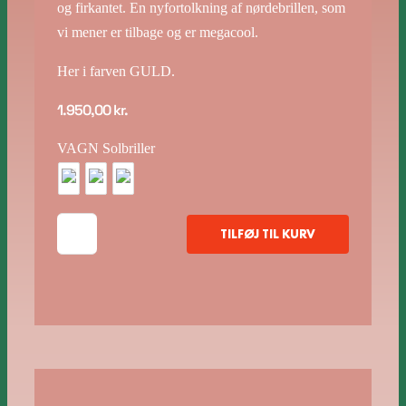
og firkantet. En nyfortolkning af nørdebrillen, som
vi mener er tilbage og er megacool.
Her i farven GULD.
1.950,00
kr.
VAGN Solbriller
VAGN
TILFØJ TIL KURV
PÆON
antal