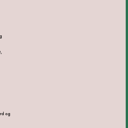
og
t,
ard og